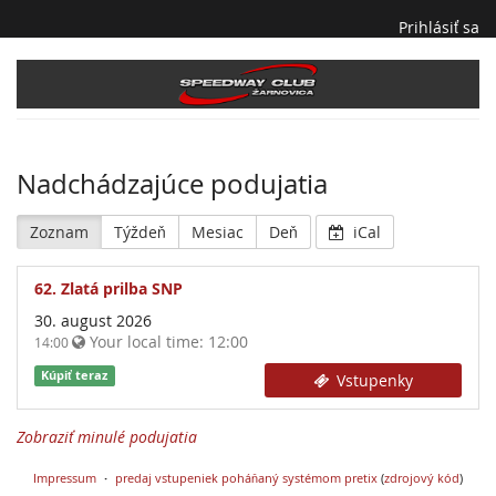
Prihlásiť sa
Speedway
Club
Žarnovica
Nadchádzajúce podujatia
Zoznam
Týždeň
Mesiac
Deň
iCal
62. Zlatá prilba SNP
30. august 2026
Your local time:
12:00
14:00
Kúpiť teraz
Vstupenky
Zobraziť minulé podujatia
Impressum
predaj vstupeniek poháňaný systémom pretix
(
zdrojový kód
)